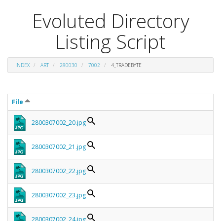
Evoluted Directory
Listing Script
INDEX
ART
280030
7002
4_TRADEBYTE
File
2800307002_20.jpg
2800307002_21.jpg
2800307002_22.jpg
2800307002_23.jpg
2800307002_24.jpg